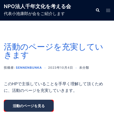
コ
NPO法人千年文化を考える会
ン
検
ト
代表小池康郎が会をご紹介します
索
グ
テ
ル
メ
ン
ニ
ツ
ュ
ー
へ
ス
活動のページを充実してい
キ
きます
ッ
プ
投稿者:
SENNENBUNKA
2023年10月4日
未分類
このHPで主張していることを手早く理解して頂くため
に、活動のページを充実していきます。
活動のページを見る